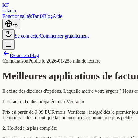
KF
k-factu
Fonctionnalités
Tarifs
Blog
Aide
FR
Se connecter
Commencer gratuitement
Retour au blog
Comparaison
Publie le
2026-01-28
8 min de lecture
Meilleures applications de fact
Il existe des dizaines d'options. Laquelle mérite votre argent ? Nous 
1. k-factu : la plus préparée pour Verifactu
Prix : à partir de 9,99 EUR/mois. Verifactu : intégré dès le premier j
Le moins : plus récent que la concurrence, communauté plus petite.
2. Holded : la plus complète