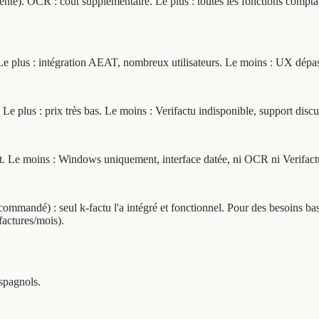
menté). OCR : coût supplémentaire. Le plus : toutes les fonctions compta
. Le plus : intégration AEAT, nombreux utilisateurs. Le moins : UX dép
Le plus : prix très bas. Le moins : Verifactu indisponible, support discu
ant. Le moins : Windows uniquement, interface datée, ni OCR ni Verifact
commandé) : seul k-factu l'a intégré et fonctionnel. Pour des besoins ba
factures/mois).
espagnols.