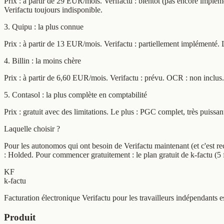
Prix : à partir de 29 EUR/mois. Verifactu : bientôt (pas encore implé
Verifactu toujours indisponible.
3. Quipu : la plus connue
Prix : à partir de 13 EUR/mois. Verifactu : partiellement implémenté
4. Billin : la moins chère
Prix : à partir de 6,60 EUR/mois. Verifactu : prévu. OCR : non inclus. 
5. Contasol : la plus complète en comptabilité
Prix : gratuit avec des limitations. Le plus : PGC complet, très puiss
Laquelle choisir ?
Pour les autonomos qui ont besoin de Verifactu maintenant (et c'est re
: Holded. Pour commencer gratuitement : le plan gratuit de k-factu (5 
KF
k-factu
Facturation électronique Verifactu pour les travailleurs indépendants 
Produit