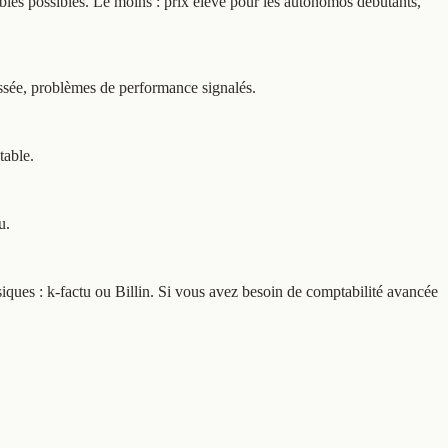
bles possibles. Le moins : prix élevé pour les autonomos débutants,
assée, problèmes de performance signalés.
table.
u.
siques : k-factu ou Billin. Si vous avez besoin de comptabilité avancée