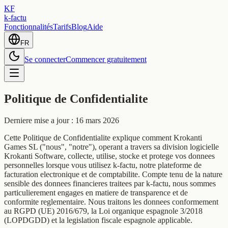
KF
k-factu
Fonctionnalités
Tarifs
Blog
Aide
FR
Se connecter
Commencer gratuitement
Politique de Confidentialite
Derniere mise a jour : 16 mars 2026
Cette Politique de Confidentialite explique comment Krokanti
Games SL ("nous", "notre"), operant a travers sa division logicielle
Krokanti Software, collecte, utilise, stocke et protege vos donnees
personnelles lorsque vous utilisez k-factu, notre plateforme de
facturation electronique et de comptabilite. Compte tenu de la nature
sensible des donnees financieres traitees par k-factu, nous sommes
particulierement engages en matiere de transparence et de
conformite reglementaire. Nous traitons les donnees conformement
au RGPD (UE) 2016/679, la Loi organique espagnole 3/2018
(LOPDGDD) et la legislation fiscale espagnole applicable.