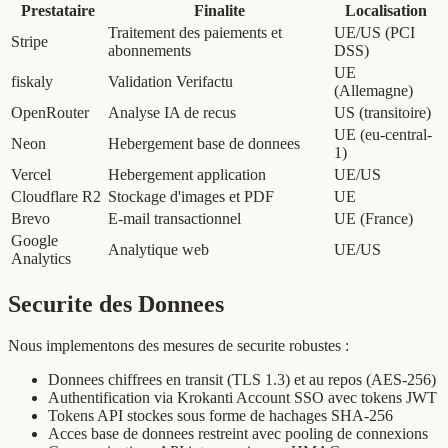
Prestataire
Finalite
Localisation
Traitement des paiements et
UE/US (PCI
Stripe
abonnements
DSS)
UE
fiskaly
Validation Verifactu
(Allemagne)
OpenRouter
Analyse IA de recus
US (transitoire)
UE (eu-central-
Neon
Hebergement base de donnees
1)
Vercel
Hebergement application
UE/US
Cloudflare R2
Stockage d'images et PDF
UE
Brevo
E-mail transactionnel
UE (France)
Google
Analytique web
UE/US
Analytics
Securite des Donnees
Nous implementons des mesures de securite robustes :
Donnees chiffrees en transit (TLS 1.3) et au repos (AES-256)
Authentification via Krokanti Account SSO avec tokens JWT
Tokens API stockes sous forme de hachages SHA-256
Acces base de donnees restreint avec pooling de connexions