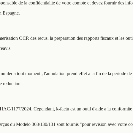
nsable de la confidentialite de votre compte et devez fournir des info
en Espagne.
 numerisation OCR des recus, la preparation des rapports fiscaux et les o
reavis.
nnuler a tout moment ; l'annulation prend effet a la fin de la periode de 
e reduction.
AC/1177/2024. Cependant, k-factu est un outil d'aide a la conformite — 
erçus du Modelo 303/130/131 sont fournis "pour revision avec votre cons