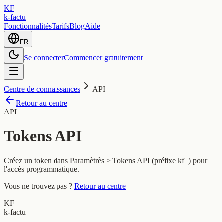
KF
k-factu
Fonctionnalités
Tarifs
Blog
Aide
FR
Se connecter
Commencer gratuitement
Centre de connaissances
API
Retour au centre
API
Tokens API
Créez un token dans Paramètrès > Tokens API (préfixe kf_) pour
l'accès programmatique.
Vous ne trouvez pas ?
Retour au centre
KF
k-factu