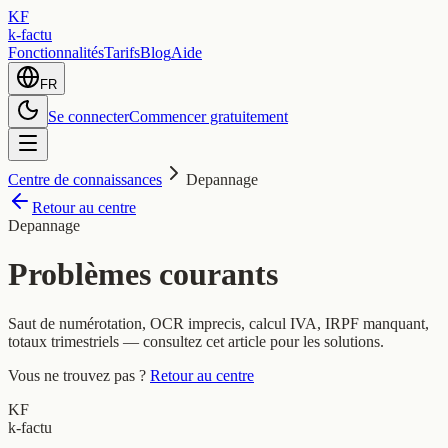
KF
k-factu
Fonctionnalités
Tarifs
Blog
Aide
FR
Se connecter
Commencer gratuitement
Centre de connaissances
Depannage
Retour au centre
Depannage
Problèmes courants
Saut de numérotation, OCR imprecis, calcul IVA, IRPF manquant,
totaux trimestriels — consultez cet article pour les solutions.
Vous ne trouvez pas ?
Retour au centre
KF
k-factu