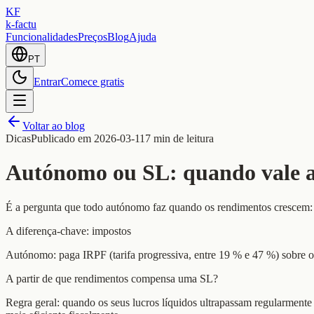
KF
k-factu
Funcionalidades
Preços
Blog
Ajuda
PT
Entrar
Comece gratis
Voltar ao blog
Dicas
Publicado em
2026-03-11
7 min de leitura
Autónomo ou SL: quando vale a
É a pergunta que todo autónomo faz quando os rendimentos crescem: v
A diferença-chave: impostos
Autónomo: paga IRPF (tarifa progressiva, entre 19 % e 47 %) sobre o
A partir de que rendimentos compensa uma SL?
Regra geral: quando os seus lucros líquidos ultrapassam regularmen