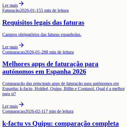
Ler mais
Faturação
2026-01-15
5 min de leitura
Requisitos legais das faturas
Campos obrigatórios das faturas espanholas.
Ler mais
Comparacao
2026-01-28
8 min de leitura
Melhores apps de faturação para
autónomos em Espanha 2026
Comparação das principais apps de faturação para autónomos em
Espanha: k-factu, Holded, Quipu, Billin e Contasol. Qual é a melhor
para si?
Ler mais
Comparacao
2026-02-11
7 min de leitura
k-factu vs Quipu: comparação completa