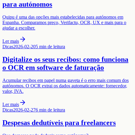
para autónomos
Quipu é uma das opções mais estabelecidas para autónomos em
Espanha. Comparamos preço, Verifactu, OCR, UX e mais para o
ajudar a escolher.
Ler mais
Dicas
2026-02-20
5 min de leitura
Digitalize os seus recibos: como funciona
o OCR em software de faturação
Acumular recibos em papel numa gaveta é o erro mais comum dos
autónomos. O OCR extrai os dados automaticamente: fornecedor,
valor, IVA.
Ler mais
Dicas
2026-02-27
6 min de leitura
Despesas dedutíveis para freelancers