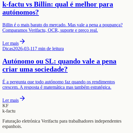
k-factu vs Billin: qual é melhor para
autónomos?
Billin é o mais barato do mercado. Mas vale a pena a poupança?
Comparamos Verifactu, OCR, suporte e preço real.
Ler mais
Dicas
2026-03-11
7 min de leitura
Autónomo ou SL: quando vale a pena
criar uma sociedade?
É a pergunta que todo autónomo faz quando os rendimentos
crescem. A resposta é matemática mas também estratégica.
Ler mais
KF
k-factu
Faturação eletrónica Verifactu para trabalhadores independentes
espanhois.