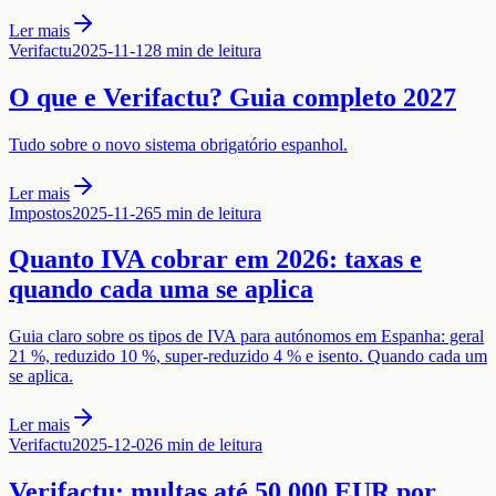
Ler mais
Verifactu
2025-11-12
8 min de leitura
O que e Verifactu? Guia completo 2027
Tudo sobre o novo sistema obrigatório espanhol.
Ler mais
Impostos
2025-11-26
5 min de leitura
Quanto IVA cobrar em 2026: taxas e
quando cada uma se aplica
Guia claro sobre os tipos de IVA para autónomos em Espanha: geral
21 %, reduzido 10 %, super-reduzido 4 % e isento. Quando cada um
se aplica.
Ler mais
Verifactu
2025-12-02
6 min de leitura
Verifactu: multas até 50 000 EUR por