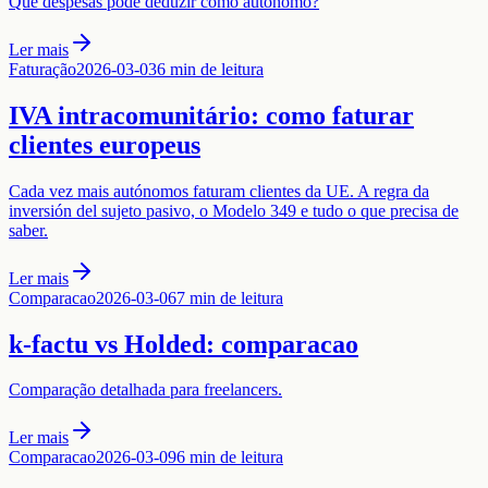
Que despesas pode deduzir como autónomo?
Ler mais
Faturação
2026-03-03
6 min de leitura
IVA intracomunitário: como faturar
clientes europeus
Cada vez mais autónomos faturam clientes da UE. A regra da
inversión del sujeto pasivo, o Modelo 349 e tudo o que precisa de
saber.
Ler mais
Comparacao
2026-03-06
7 min de leitura
k-factu vs Holded: comparacao
Comparação detalhada para freelancers.
Ler mais
Comparacao
2026-03-09
6 min de leitura