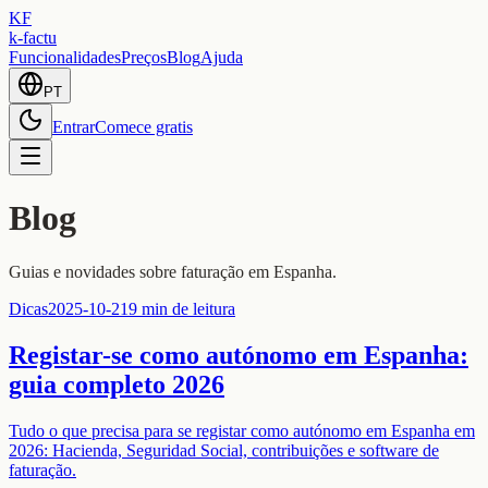
KF
k-factu
Funcionalidades
Preços
Blog
Ajuda
PT
Entrar
Comece gratis
Blog
Guias e novidades sobre faturação em Espanha.
Dicas
2025-10-21
9 min de leitura
Registar-se como autónomo em Espanha:
guia completo 2026
Tudo o que precisa para se registar como autónomo em Espanha em
2026: Hacienda, Seguridad Social, contribuições e software de
faturação.