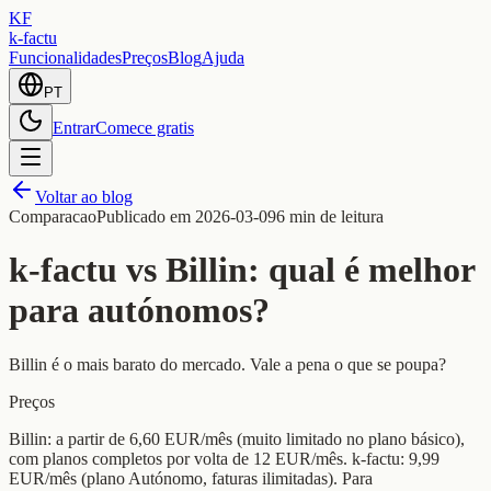
KF
k-factu
Funcionalidades
Preços
Blog
Ajuda
PT
Entrar
Comece gratis
Voltar ao blog
Comparacao
Publicado em
2026-03-09
6 min de leitura
k-factu vs Billin: qual é melhor
para autónomos?
Billin é o mais barato do mercado. Vale a pena o que se poupa?
Preços
Billin: a partir de 6,60 EUR/mês (muito limitado no plano básico),
com planos completos por volta de 12 EUR/mês. k-factu: 9,99
EUR/mês (plano Autónomo, faturas ilimitadas). Para