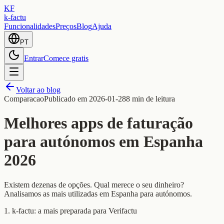
KF
k-factu
Funcionalidades
Preços
Blog
Ajuda
PT
Entrar
Comece gratis
Voltar ao blog
Comparacao
Publicado em
2026-01-28
8 min de leitura
Melhores apps de faturação
para autónomos em Espanha
2026
Existem dezenas de opções. Qual merece o seu dinheiro?
Analisamos as mais utilizadas em Espanha para autónomos.
1. k-factu: a mais preparada para Verifactu