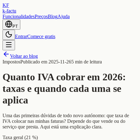
KF
k-factu
Funcionalidades
Preços
Blog
Ajuda
PT
Entrar
Comece gratis
Voltar ao blog
Impostos
Publicado em
2025-11-26
5 min de leitura
Quanto IVA cobrar em 2026:
taxas e quando cada uma se
aplica
Uma das primeiras dúvidas de todo novo autónomo: que taxa de
IVA colocar nas minhas faturas? Depende do que vende ou do
serviço que presta. Aqui está uma explicação clara.
Taxa geral (21 %)