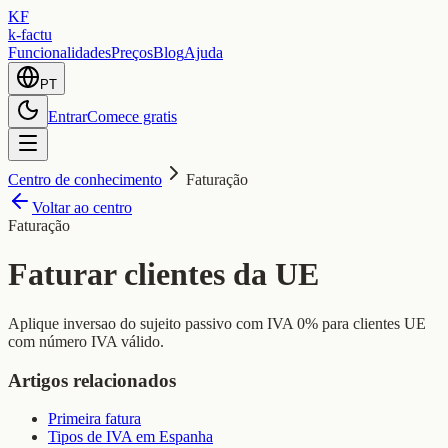
KF
k-factu
Funcionalidades
Preços
Blog
Ajuda
PT
Entrar
Comece gratis
Centro de conhecimento
Faturação
Voltar ao centro
Faturação
Faturar clientes da UE
Aplique inversao do sujeito passivo com IVA 0% para clientes UE
com número IVA válido.
Artigos relacionados
Primeira fatura
Tipos de IVA em Espanha