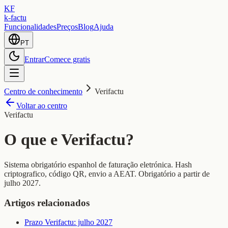
KF
k-factu
Funcionalidades
Preços
Blog
Ajuda
PT
Entrar
Comece gratis
Centro de conhecimento
Verifactu
Voltar ao centro
Verifactu
O que e Verifactu?
Sistema obrigatório espanhol de faturação eletrónica. Hash
criptografico, código QR, envio a AEAT. Obrigatório a partir de
julho 2027.
Artigos relacionados
Prazo Verifactu: julho 2027