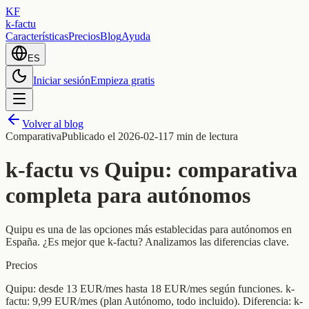
KF
k-factu
Características
Precios
Blog
Ayuda
ES
Iniciar sesión
Empieza gratis
Volver al blog
Comparativa
Publicado el
2026-02-11
7 min de lectura
k-factu vs Quipu: comparativa
completa para autónomos
Quipu es una de las opciones más establecidas para autónomos en
España. ¿Es mejor que k-factu? Analizamos las diferencias clave.
Precios
Quipu: desde 13 EUR/mes hasta 18 EUR/mes según funciones. k-
factu: 9,99 EUR/mes (plan Autónomo, todo incluido). Diferencia: k-