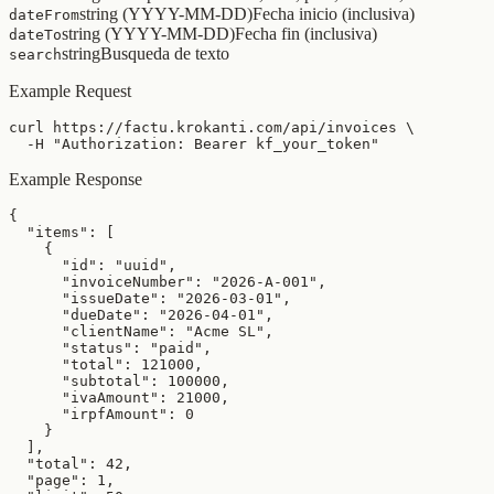
string (YYYY-MM-DD)
Fecha inicio (inclusiva)
dateFrom
string (YYYY-MM-DD)
Fecha fin (inclusiva)
dateTo
string
Busqueda de texto
search
Example Request
curl https://factu.krokanti.com/api/invoices \

  -H "Authorization: Bearer kf_your_token"
Example Response
{

  "items": [

    {

      "id": "uuid",

      "invoiceNumber": "2026-A-001",

      "issueDate": "2026-03-01",

      "dueDate": "2026-04-01",

      "clientName": "Acme SL",

      "status": "paid",

      "total": 121000,

      "subtotal": 100000,

      "ivaAmount": 21000,

      "irpfAmount": 0

    }

  ],

  "total": 42,

  "page": 1,
