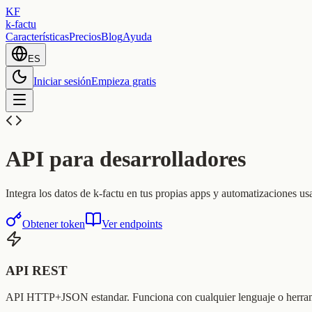
KF
k-factu
Características
Precios
Blog
Ayuda
ES
Iniciar sesión
Empieza gratis
API para desarrolladores
Integra los datos de k-factu en tus propias apps y automatizaciones 
Obtener token
Ver endpoints
API REST
API HTTP+JSON estandar. Funciona con cualquier lenguaje o herram