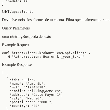
  "limit": 50

}
GET
/api/clients
Devuelve todos los clientes de tu cuenta. Filtra opcionalmente por no
Query Parameters
string
Busqueda de texto
search
Example Request
curl https://factu.krokanti.com/api/clients \

  -H "Authorization: Bearer kf_your_token"
Example Response
[

  {

    "id": "uuid",

    "name": "Acme SL",

    "nif": "A12345678",

    "email": "billing@acme.es",

    "address": "Calle Mayor 1",

    "city": "Madrid",

    "postalCode": "28001",

    "country": "ES"

  }
