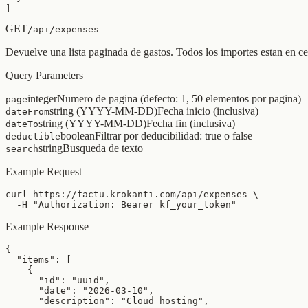
]
GET
/api/expenses
Devuelve una lista paginada de gastos. Todos los importes estan en c
Query Parameters
integer
Numero de pagina (defecto: 1, 50 elementos por pagina)
page
string (YYYY-MM-DD)
Fecha inicio (inclusiva)
dateFrom
string (YYYY-MM-DD)
Fecha fin (inclusiva)
dateTo
boolean
Filtrar por deducibilidad: true o false
deductible
string
Busqueda de texto
search
Example Request
curl https://factu.krokanti.com/api/expenses \

  -H "Authorization: Bearer kf_your_token"
Example Response
{

  "items": [

    {

      "id": "uuid",

      "date": "2026-03-10",

      "description": "Cloud hosting",
