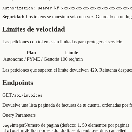
Authorization: Bearer kf_xxxxxxxxxxxxxxxxxxxxxxxxxxxxxx
Seguridad:
Los tokens se muestran solo una vez. Guardalo en un luga
Limites de velocidad
Las peticiones con token estan limitadas para proteger el servicio.
Plan
Limite
Autonomo / PYME / Gestoria
100 req/min
Las peticiones que superen el limite devuelven 429. Reintenta despues
Endpoints
GET
/api/invoices
Devuelve una lista paginada de facturas de tu cuenta, ordenadas por 
Query Parameters
integer
Numero de pagina (defecto: 1, 50 elementos por pagina)
page
string
Filtrar por estado: draft, sent, paid, overdue, cancelled
status