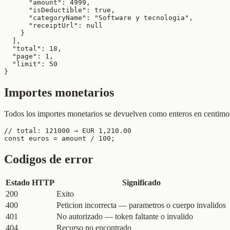
      "amount": 4999,

      "isDeductible": true,

      "categoryName": "Software y tecnologia",

      "receiptUrl": null

    }

  ],

  "total": 18,

  "page": 1,

  "limit": 50

}
Importes monetarios
Todos los importes monetarios se devuelven como enteros en centimos
// total: 121000 → EUR 1,210.00

const euros = amount / 100;
Codigos de error
Estado HTTP
Significado
200
Exito
400
Peticion incorrecta — parametros o cuerpo invalidos
401
No autorizado — token faltante o invalido
404
Recurso no encontrado