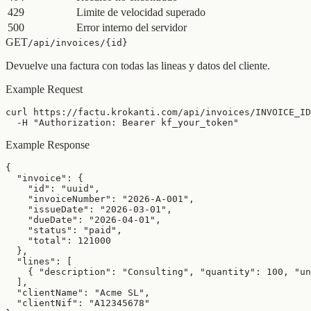
429
Limite de velocidad superado
500
Error interno del servidor
GET
/api/invoices/{id}
Devuelve una factura con todas las lineas y datos del cliente.
Example Request
curl https://factu.krokanti.com/api/invoices/INVOICE_ID
  -H "Authorization: Bearer kf_your_token"
Example Response
{

  "invoice": {

    "id": "uuid",

    "invoiceNumber": "2026-A-001",

    "issueDate": "2026-03-01",

    "dueDate": "2026-04-01",

    "status": "paid",

    "total": 121000

  },

  "lines": [

    { "description": "Consulting", "quantity": 100, "un
  ],

  "clientName": "Acme SL",

  "clientNif": "A12345678"
