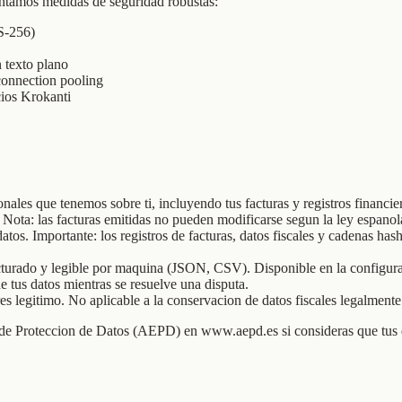
entamos medidas de seguridad robustas:
ES-256)
 texto plano
 connection pooling
ios Krokanti
onales que tenemos sobre ti, incluyendo tus facturas y registros financie
 Nota: las facturas emitidas no pueden modificarse segun la ley espanola;
 datos. Importante: los registros de facturas, datos fiscales y cadenas h
ucturado y legible por maquina (JSON, CSV). Disponible en la configura
de tus datos mientras se resuelve una disputa.
es legitimo. No aplicable a la conservacion de datos fiscales legalmente
de Proteccion de Datos (AEPD) en www.aepd.es si consideras que tus 