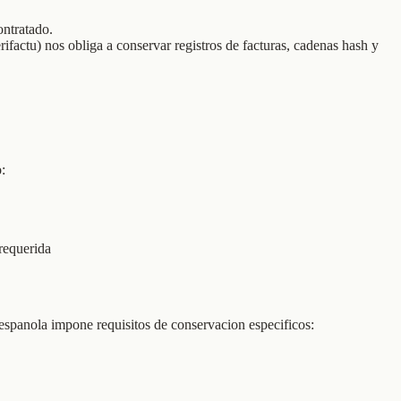
ontratado.
actu) nos obliga a conservar registros de facturas, cadenas hash y
:
 requerida
 espanola impone requisitos de conservacion especificos: