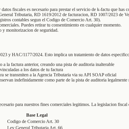
y datos fiscales es necesario para prestar el servicio de k-factu que has c
General Tributaria, RD 1619/2012 de facturacion, RD 1007/2023 de Verif
egistros contables segun el Codigo de Comercio Art. 30).
omerciales. Puedes retirar tu consentimiento en cualquier momento.
o y monitorizacion de seguridad.
023 y HAC/1177/2024. Esto implica un tratamiento de datos especifico
la factura anterior, creando una pista de auditoria inalterable
nculadas a los datos de tu factura
ura se transmiten a la Agencia Tributaria via su API SOAP oficial
nservan indefinidamente como parte de la pista de auditoria legalmente
esario para nuestros fines comerciales legitimos. La legislacion fiscal
Base Legal
Codigo de Comercio Art. 30
Ley General Tributaria Art. 66