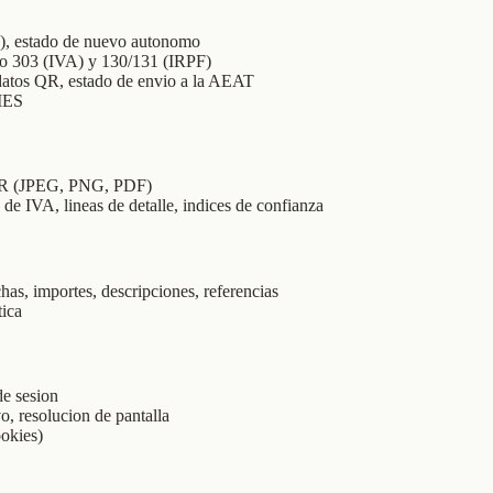
os), estado de nuevo autonomo
elo 303 (IVA) y 130/131 (IRPF)
datos QR, estado de envio a la AEAT
VIES
 OCR (JPEG, PNG, PDF)
 de IVA, lineas de detalle, indices de confianza
as, importes, descripciones, referencias
tica
de sesion
o, resolucion de pantalla
ookies)