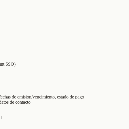
ount SSO)
 fechas de emision/vencimiento, estado de pago
datos de contacto
l
d