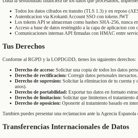
Dada la sensibilidad financiera de los datos que procesamos, implem
Todos los datos cifrados en transito (TLS 1.3) y en reposo (A
Autenticacion via Krokanti Account SSO con tokens JWT
Los tokens API se almacenan como hashes SHA-256, nunca en
Acceso a base de datos restringido a la capa de aplicacion con
Comunicaciones internas API firmadas con HMAC entre servic
Tus Derechos
Conforme al RGPD y la LOPDGDD, tienes los siguientes derechos:
Derecho de acceso:
Solicitar una copia de todos los datos pers
Derecho de rectificacion:
Corregir datos personales inexactos.
Derecho de supresion:
Solicitar la eliminacion de tu cuenta y
anos).
Derecho de portabilidad:
Exportar tus datos en formato estr
Derecho de limitacion:
Solicitar que limitemos el tratamiento 
Derecho de oposicion:
Oponerte al tratamiento basado en inter
Tambien puedes presentar una reclamacion ante la Agencia Espanola 
Transferencias Internacionales de Datos