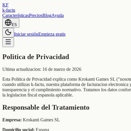
KF
k-factu
Características
Precios
Blog
Ayuda
ES
Iniciar sesión
Empieza gratis
Politica de Privacidad
Ultima actualizacion: 16 de marzo de 2026
Esta Politica de Privacidad explica como Krokanti Games SL ("nosotros
cuando utilizas k-factu, nuestra plataforma de facturacion electronica
transparencia y el cumplimiento normativo. Tratamos los datos co
la legislacion fiscal espanola aplicable.
Responsable del Tratamiento
Empresa:
Krokanti Games SL
Domicilio social:
Espana