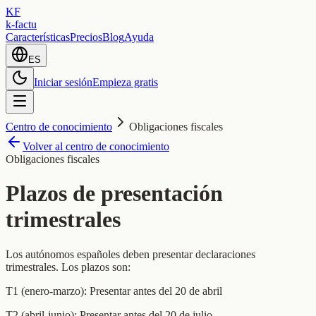
KF
k-factu
Características
Precios
Blog
Ayuda
ES
Iniciar sesión
Empieza gratis
Centro de conocimiento
Obligaciones fiscales
Volver al centro de conocimiento
Obligaciones fiscales
Plazos de presentación
trimestrales
Los autónomos españoles deben presentar declaraciones
trimestrales. Los plazos son:
T1 (enero-marzo): Presentar antes del 20 de abril
T2 (abril-junio): Presentar antes del 20 de julio