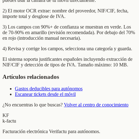
puedes usar la cámara de tu móvil directamente.
2) El motor OCR extrae: nombre del proveedor, NIF/CIF, fecha,
importe total y desglose de IVA.
3) Los campos con 90%+ de confianza se muestran en verde. Los
de 70-90% en amarillo (revisión recomendada). Por debajo del 70%
en rojo (introducción manual necesaria).
4) Revisa y corrige los campos, selecciona una categoría y guarda.
El sistema soporta justificantes españoles incluyendo extracción de
NIF/CIF y detección de tipos de IVA. Tamaño máximo: 10 MB.
Artículos relacionados
Gastos deducibles para autónomos
Escanear tickets desde el móvil
¿No encuentras lo que buscas?
Volver al centro de conocimiento
KF
k-factu
Facturación electrónica Verifactu para autónomos.