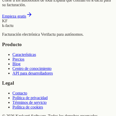
Únete a los autónomos de toda España que confían en k-factu para
su facturación.
Empieza gratis
KF
k-factu
Facturación electrónica Verifactu para autónomos.
Producto
Características
Precios
Blog
Centro de conocimiento
API para desarrolladores
Legal
Contacto
Política de privacidad
Términos de servicio
Política de cookies
© 2026 Krokanti Software. Todos los derechos reservados.