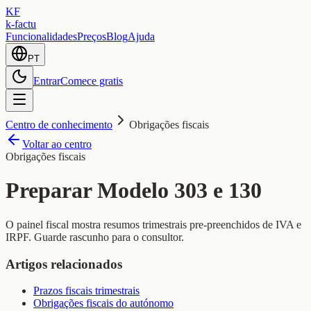
KF
k-factu
Funcionalidades
Preços
Blog
Ajuda
PT
Entrar
Comece gratis
Centro de conhecimento
Obrigações fiscais
Voltar ao centro
Obrigações fiscais
Preparar Modelo 303 e 130
O painel fiscal mostra resumos trimestrais pre-preenchidos de IVA e
IRPF. Guarde rascunho para o consultor.
Artigos relacionados
Prazos fiscais trimestrais
Obrigações fiscais do autónomo