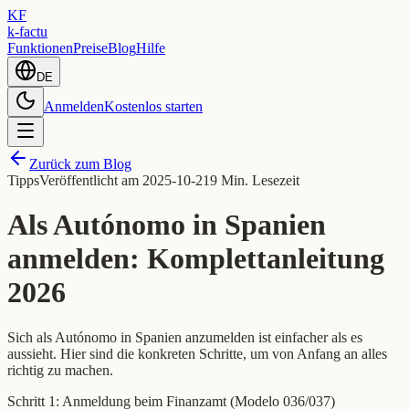
KF
k-factu
Funktionen
Preise
Blog
Hilfe
DE
Anmelden
Kostenlos starten
Zurück zum Blog
Tipps
Veröffentlicht am
2025-10-21
9 Min. Lesezeit
Als Autónomo in Spanien
anmelden: Komplettanleitung
2026
Sich als Autónomo in Spanien anzumelden ist einfacher als es
aussieht. Hier sind die konkreten Schritte, um von Anfang an alles
richtig zu machen.
Schritt 1: Anmeldung beim Finanzamt (Modelo 036/037)