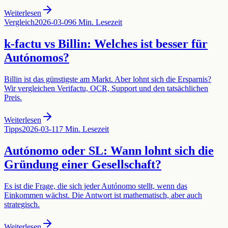
Weiterlesen
Vergleich
2026-03-09
6 Min. Lesezeit
k-factu vs Billin: Welches ist besser für
Autónomos?
Billin ist das günstigste am Markt. Aber lohnt sich die Ersparnis?
Wir vergleichen Verifactu, OCR, Support und den tatsächlichen
Preis.
Weiterlesen
Tipps
2026-03-11
7 Min. Lesezeit
Autónomo oder SL: Wann lohnt sich die
Gründung einer Gesellschaft?
Es ist die Frage, die sich jeder Autónomo stellt, wenn das
Einkommen wächst. Die Antwort ist mathematisch, aber auch
strategisch.
Weiterlesen