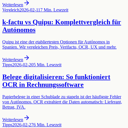
Weiterlesen
Vergleich
2026-02-11
7 Min. Lesezeit
k-factu vs Quipu: Komplettvergleich für
Autónomos
Quipu ist eine der etabliertesten Optionen für Autónomos in
Spanien. Wir vergleichen Preis, Verifactu, OCR, UX und mehr.
Weiterlesen
Tipps
2026-02-20
5 Min. Lesezeit
Belege digitalisieren: So funktioniert
OCR in Rechnungssoftware
Papierbelege in einer Schublade zu stapeln ist der häufigste Fehler
von Autónomos. OCR extrahiert die Daten automatisch: Lieferant,
Betrag, IVA.
Weiterlesen
Tipps
2026-02-27
6 Min. Lesezeit