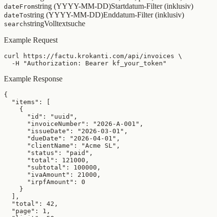
string (YYYY-MM-DD)
Startdatum-Filter (inklusiv)
dateFrom
string (YYYY-MM-DD)
Enddatum-Filter (inklusiv)
dateTo
string
Volltextsuche
search
Example Request
curl https://factu.krokanti.com/api/invoices \

  -H "Authorization: Bearer kf_your_token"
Example Response
{

  "items": [

    {

      "id": "uuid",

      "invoiceNumber": "2026-A-001",

      "issueDate": "2026-03-01",

      "dueDate": "2026-04-01",

      "clientName": "Acme SL",

      "status": "paid",

      "total": 121000,

      "subtotal": 100000,

      "ivaAmount": 21000,

      "irpfAmount": 0

    }

  ],

  "total": 42,

  "page": 1,
