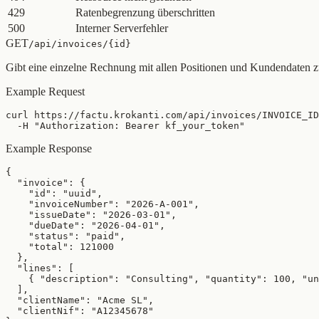
429
Ratenbegrenzung überschritten
500
Interner Serverfehler
GET
/api/invoices/{id}
Gibt eine einzelne Rechnung mit allen Positionen und Kundendaten z
Example Request
curl https://factu.krokanti.com/api/invoices/INVOICE_ID
  -H "Authorization: Bearer kf_your_token"
Example Response
{

  "invoice": {

    "id": "uuid",

    "invoiceNumber": "2026-A-001",

    "issueDate": "2026-03-01",

    "dueDate": "2026-04-01",

    "status": "paid",

    "total": 121000

  },

  "lines": [

    { "description": "Consulting", "quantity": 100, "un
  ],

  "clientName": "Acme SL",

  "clientNif": "A12345678"
