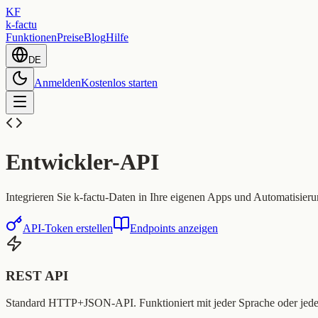
KF
k-factu
Funktionen
Preise
Blog
Hilfe
DE
Anmelden
Kostenlos starten
Entwickler-API
Integrieren Sie k-factu-Daten in Ihre eigenen Apps und Automatisi
API-Token erstellen
Endpoints anzeigen
REST API
Standard HTTP+JSON-API. Funktioniert mit jeder Sprache oder jed