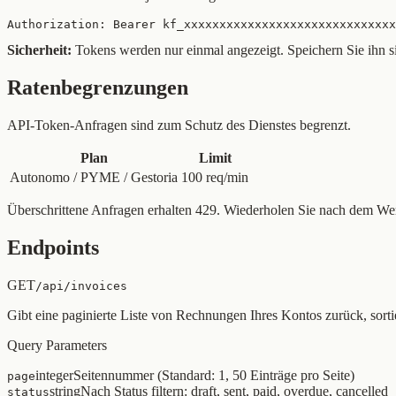
Authorization: Bearer kf_xxxxxxxxxxxxxxxxxxxxxxxxxxxxxx
Sicherheit:
Tokens werden nur einmal angezeigt. Speichern Sie ihn si
Ratenbegrenzungen
API-Token-Anfragen sind zum Schutz des Dienstes begrenzt.
Plan
Limit
Autonomo / PYME / Gestoria
100 req/min
Überschrittene Anfragen erhalten 429. Wiederholen Sie nach dem We
Endpoints
GET
/api/invoices
Gibt eine paginierte Liste von Rechnungen Ihres Kontos zurück, sort
Query Parameters
integer
Seitennummer (Standard: 1, 50 Einträge pro Seite)
page
string
Nach Status filtern: draft, sent, paid, overdue, cancelled
status