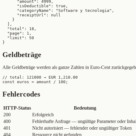
      "amount": 4999,

      "isDeductible": true,

      "categoryName": "Software y tecnologia",

      "receiptUrl": null

    }

  ],

  "total": 18,

  "page": 1,

  "limit": 50

}
Geldbeträge
Alle Geldbeträge werden als ganze Zahlen in Euro-Cent zurückgegebe
// total: 121000 → EUR 1,210.00

const euros = amount / 100;
Fehlercodes
HTTP-Status
Bedeutung
200
Erfolgreich
400
Fehlerhafte Anfrage — ungültige Parameter oder Inhal
401
Nicht autorisiert — fehlender oder ungültiger Token
404
Ressource nicht gefunden