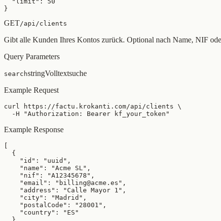
  "limit": 50

}
GET
/api/clients
Gibt alle Kunden Ihres Kontos zurück. Optional nach Name, NIF oder
Query Parameters
string
Volltextsuche
search
Example Request
curl https://factu.krokanti.com/api/clients \

  -H "Authorization: Bearer kf_your_token"
Example Response
[

  {

    "id": "uuid",

    "name": "Acme SL",

    "nif": "A12345678",

    "email": "billing@acme.es",

    "address": "Calle Mayor 1",

    "city": "Madrid",

    "postalCode": "28001",

    "country": "ES"

  }
