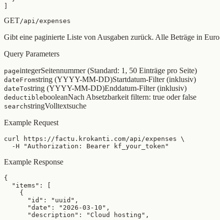
]
GET
/api/expenses
Gibt eine paginierte Liste von Ausgaben zurück. Alle Beträge in Euro
Query Parameters
integer
Seitennummer (Standard: 1, 50 Einträge pro Seite)
page
string (YYYY-MM-DD)
Startdatum-Filter (inklusiv)
dateFrom
string (YYYY-MM-DD)
Enddatum-Filter (inklusiv)
dateTo
boolean
Nach Absetzbarkeit filtern: true oder false
deductible
string
Volltextsuche
search
Example Request
curl https://factu.krokanti.com/api/expenses \

  -H "Authorization: Bearer kf_your_token"
Example Response
{

  "items": [

    {

      "id": "uuid",

      "date": "2026-03-10",

      "description": "Cloud hosting",
