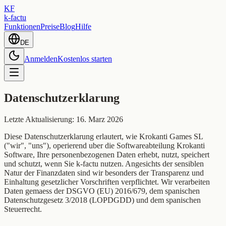
KF
k-factu
Funktionen
Preise
Blog
Hilfe
DE
Anmelden
Kostenlos starten
Datenschutzerklarung
Letzte Aktualisierung: 16. Marz 2026
Diese Datenschutzerklarung erlautert, wie Krokanti Games SL
("wir", "uns"), operierend uber die Softwareabteilung Krokanti
Software, Ihre personenbezogenen Daten erhebt, nutzt, speichert
und schutzt, wenn Sie k-factu nutzen. Angesichts der sensiblen
Natur der Finanzdaten sind wir besonders der Transparenz und
Einhaltung gesetzlicher Vorschriften verpflichtet. Wir verarbeiten
Daten gemaess der DSGVO (EU) 2016/679, dem spanischen
Datenschutzgesetz 3/2018 (LOPDGDD) und dem spanischen
Steuerrecht.