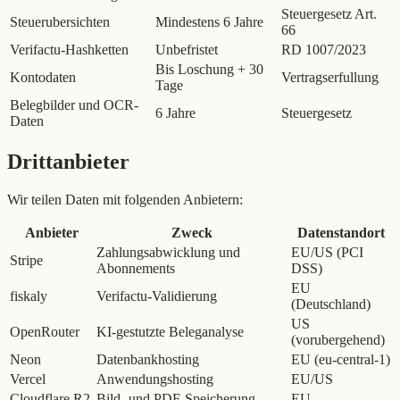
Steuergesetz Art.
Steuerubersichten
Mindestens 6 Jahre
66
Verifactu-Hashketten
Unbefristet
RD 1007/2023
Bis Loschung + 30
Kontodaten
Vertragserfullung
Tage
Belegbilder und OCR-
6 Jahre
Steuergesetz
Daten
Drittanbieter
Wir teilen Daten mit folgenden Anbietern:
Anbieter
Zweck
Datenstandort
Zahlungsabwicklung und
EU/US (PCI
Stripe
Abonnements
DSS)
EU
fiskaly
Verifactu-Validierung
(Deutschland)
US
OpenRouter
KI-gestutzte Beleganalyse
(vorubergehend)
Neon
Datenbankhosting
EU (eu-central-1)
Vercel
Anwendungshosting
EU/US
Cloudflare R2
Bild- und PDF-Speicherung
EU