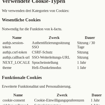
Verwendete Cookie-Typen
Wir verwenden drei Kategorien von Cookies:
Wesentliche Cookies
Notwendig fur die Funktion von k-factu.
Name
Zweck
Dauer
authjs.session-
Authentifizierungssitzung
Sitzung / 30
token
SSO
Tage
authjs.csrf-token
CSRF-Schutz
Sitzung
authjs.callback-url
SSO-Weiterleitungs-URL
Sitzung
NEXT_LOCALE
Spracheinstellung
1 Jahr
theme
Hell-/Dunkelmodus
1 Jahr
Funktionale Cookies
Erweiterte Funktionalitat und Personalisierung.
Name
Zweck
Dauer
cookie-consent
Cookie-Einwilligungspraferenzen
1 Jahr