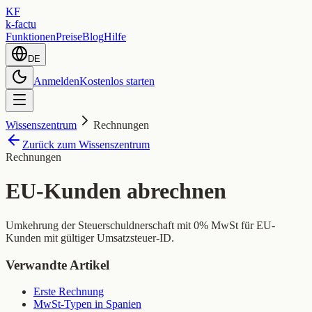
KF
k-factu
Funktionen
Preise
Blog
Hilfe
DE
Anmelden
Kostenlos starten
Wissenszentrum
Rechnungen
Zurück zum Wissenszentrum
Rechnungen
EU-Kunden abrechnen
Umkehrung der Steuerschuldnerschaft mit 0% MwSt für EU-
Kunden mit gültiger Umsatzsteuer-ID.
Verwandte Artikel
Erste Rechnung
MwSt-Typen in Spanien